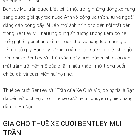
xe của chúng Tôi.
cưới
Bentley Mui trần được biết tới là một trong những dòng xe hạng
sang được giới quý tộc nước Anh vô cộng ưa thích. từ vẻ ngoài
đẳng cấp bóng bẩy lôi kéo mọi ánh nhìn cho đến nội thất bên
vip|
trong Bentley Mui nai lưng cũng ấn tượng không kém có hệ
thống ghế ngồi chần chỉ hình con thoi và hàng loạt những chi
tiết ốp gỗ quý. Bạn hãy tự mình cảm nhận sự khác biệt khi ngồi
trên cái xe Bentley Mui trần vào ngày cưới của mình dưới con
Cho
mắt trằm trồ mến mộ của phần nhiều khách mời trong buổi
chiêu đãi và quan viên hai họ nhé.
thuê
Thuê xe cưới Bentley Mui Trần của Xe Cưới Vip, có nghĩa là Bạn
đã đến với dịch vụ cho thuê xe cưới uy tín chuyên nghiệp hàng
đầu tại Hà Nội.
xe
GIÁ CHO THUÊ XE CƯỚI BENTLEY MUI
TRẦN