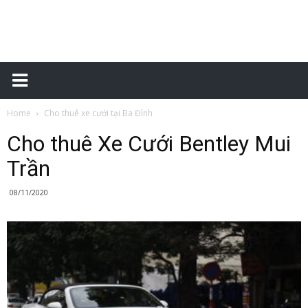
Cho
Home
Cho thuê xe cưới tại Ba Đình
thuê
Cho thuê Xe Cưới Bentley Mui
Trần
xe
08/11/2020
cưới