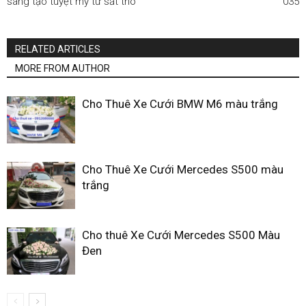
sáng tạo tuyệt mỹ từ sắt thô
035
RELATED ARTICLES
MORE FROM AUTHOR
Cho Thuê Xe Cưới BMW M6 màu trắng
Cho Thuê Xe Cưới Mercedes S500 màu
trắng
Cho thuê Xe Cưới Mercedes S500 Màu
Đen