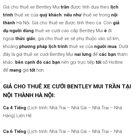
cưới
Giá cho thuê xe Bentley Mui
trần
được tính dựa theo
lịch
trình
thuê xe của
quý khách
.
nếu như
thuê xe trong
nội
thành
Hà Nội. Giá cho thuê xe được tính theo ca. Còn
giả
hạng
dụ
người dùng
thuê xe cưới cao cấp Bentley Mui
è
đi
ngoại
thức giấc
, giá cho thuê xe sẽ phụ thuộc vào số km,
khoảng
phương pháp
lịch trình
thuê xe của
người mua
. Dưới
đây là giá thuê xe cưới Bentley Mui
nai lưng
để
các bạn
tham
sang
khảo.
bên cạnh đó
các bạn
nên gọi trực tiếp
tới
số Hotline
để
mang
giá
tốt
hơn.
GIÁ CHO THUÊ XE CƯỚI BENTLEY MUI TRẦN TẠI
NỘI THÀNH HÀ NỘI:
Ca 4 Tiếng
(Lịch trình: Nhà Trai – Nhà Gái – Nhà Trai – Nhà
Hàng) Liên Hệ
Ca 6 Tiếng
(Lịch trình: Nhà Trai – Nhà Gái – Nhà Trai – Nhà