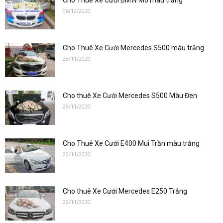
Cho Thuê Xe Cưới BMW M6 màu trắng
cưới
06/12/2020
Cho Thuê Xe Cưới Mercedes S500 màu trắng
hạng
28/11/2020
sang
Cho thuê Xe Cưới Mercedes S500 Màu Đen
28/11/2020
Cho Thuê Xe Cưới E400 Mui Trần màu trắng
22/11/2020
Cho thuê Xe Cưới Mercedes E250 Trắng
22/11/2020