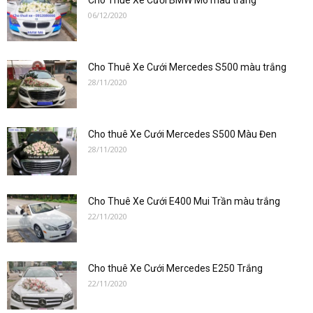
Cho Thuê Xe Cưới BMW M6 màu trắng
cưới
06/12/2020
Cho Thuê Xe Cưới Mercedes S500 màu trắng
hạng
28/11/2020
sang
Cho thuê Xe Cưới Mercedes S500 Màu Đen
28/11/2020
Cho Thuê Xe Cưới E400 Mui Trần màu trắng
22/11/2020
Cho thuê Xe Cưới Mercedes E250 Trắng
22/11/2020