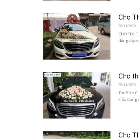
Cho T
28/11/2020
CHO THUÊ 
đẳng cấp v
Cho t
28/11/2020
Thuê Xe Cư
kiểu dáng t
Cho Th