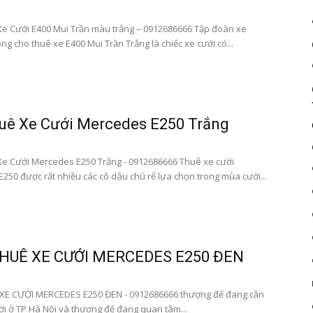
|Cho
e Cưới E400 Mui Trần màu trắng – 0912686666 Tập đoàn xe
g cho thuê xe E400 Mui Trần Trắng là chiếc xe cưới có...
thuê
uê Xe Cưới Mercedes E250 Trắng
e Cưới Mercedes E250 Trắng - 0912686666 Thuê xe cưới
250 được rất nhiều các cô dâu chú rể lựa chọn trong mùa cưới...
xe
HUÊ XE CƯỚI MERCEDES E250 ĐEN
cưới
XE CƯỚI MERCEDES E250 ĐEN - 0912686666 thượng đế đang cần
ới ở TP Hà Nội và thượng đế đang quan tâm...