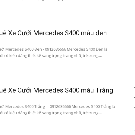
vip|
huê Xe Cưới Mercedes S400 màu đen
ưới Mercedes S400 Đen - 0912686666 Mercedes S400 Đen là
ới có kiểu dáng thiết kế sang trọng, trang nhã, trẻ trung....
Cho
huê Xe Cưới Mercedes S400 màu Trắng
thuê
ới Mercedes S400 Trắng - - 0912686666 Mercedes S400 Trắng là
ới có kiểu dáng thiết kế sang trọng, trang nhã, trẻ trung....