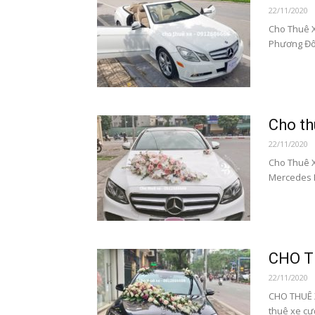
22/11/2020
Cho Thuê X
Phương Đôn
Cho th
22/11/2020
Cho Thuê X
Mercedes E
CHO T
22/11/2020
CHO THUÊ 
thuê xe cư