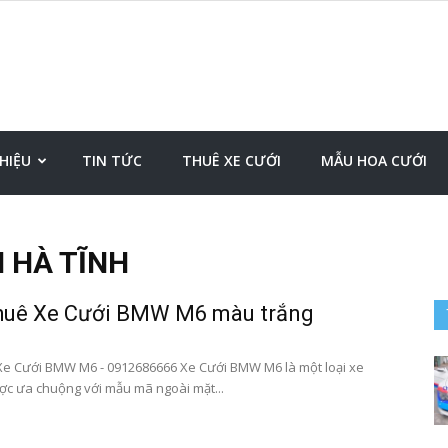
Cho
THIỆU
TIN TỨC
THUÊ XE CƯỚI
MẪU HOA CƯỚI
I HÀ TĨNH
thuê
huê Xe Cưới BMW M6 màu trắng
e Cưới BMW M6 - 0912686666 Xe Cưới BMW M6 là một loại xe
ược ưa chuộng với mẫu mã ngoài mặt...
xe