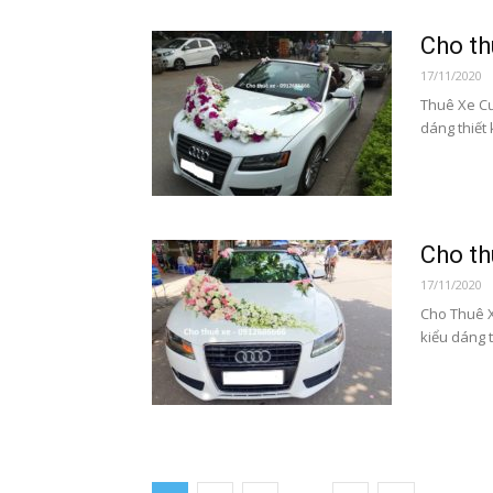
Cho th
17/11/2020
Thuê Xe Cướ
dáng thiết 
Cho th
17/11/2020
Cho Thuê X
kiểu dáng t