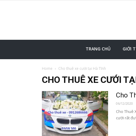
TRANG CHỦ
GIỚI 
Home
Cho thuê xe cưới tại Hà Tĩnh
CHO THUÊ XE CƯỚI TẠ
Cho T
06/12/2020
Cho Thuê X
cưới rất đ